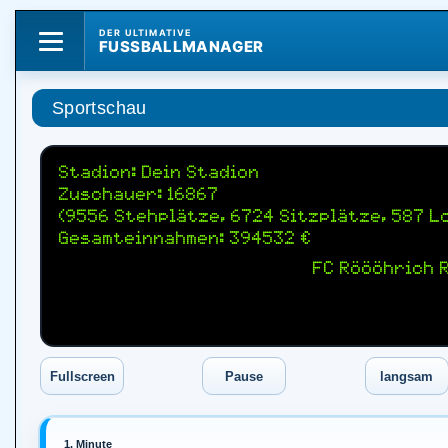
DER ULTIMATIVE
FUSSBALLMANAGER
Sportschau
Stadion: Dein Stadion
Zuschauer: 16867
(9556 Stehplätze, 6724 Sitzplätze, 587 L
Gesamteinnahmen: 394532 €
FC Röööhrich 
1. Minute