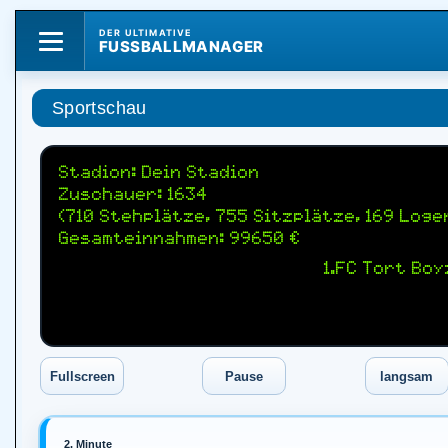
DER ULTIMATIVE
FUSSBALLMANAGER
Sportschau
Stadion: Dein Stadion
Zuschauer: 1634
(710 Stehplätze, 755 Sitzplätze, 169 Loge
Gesamteinnahmen: 99650 €
1.FC Tort Boy
2. Minute