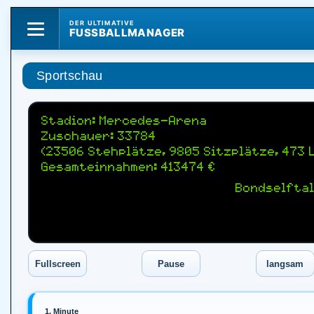
DER ULTIMATIVE
FUSSBALLMANAGER
Sportschau
Stadion: Mercedes-Arena
Zuschauer: 33784
(23506 Stehplätze, 9805 Sitzplätze, 473 
Gesamteinnahmen: 413474 €
Bondselftal
1. Minute