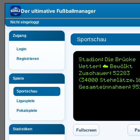
Der ultimative
Fußballmanager
Nicht eingeloggt
Zugang
Sportschau
Login
Registrieren
Stadion: Die Brücke
Wetter: ☁️ Bewölkt
Zuschauer: 52283
Spiele
(34000 Stehplätze, 1
Gesamteinnahmen: 95
Sportschau
Ligaspiele
Pokalspiele
Statistiken