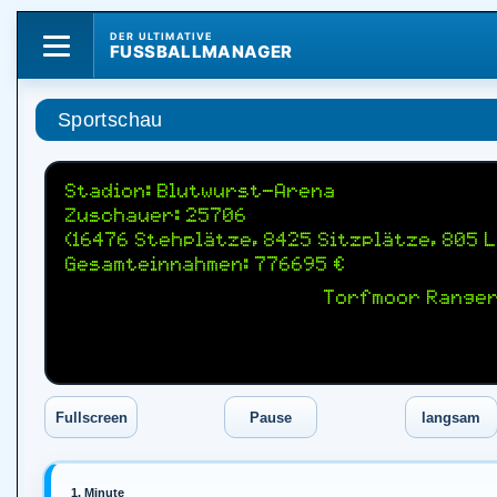
DER ULTIMATIVE
FUSSBALLMANAGER
Sportschau
Stadion: Blutwurst-Arena
Zuschauer: 25706
(16476 Stehplätze, 8425 Sitzplätze, 805 
Gesamteinnahmen: 776695 €
Torfmoor Rangers
1. Minute