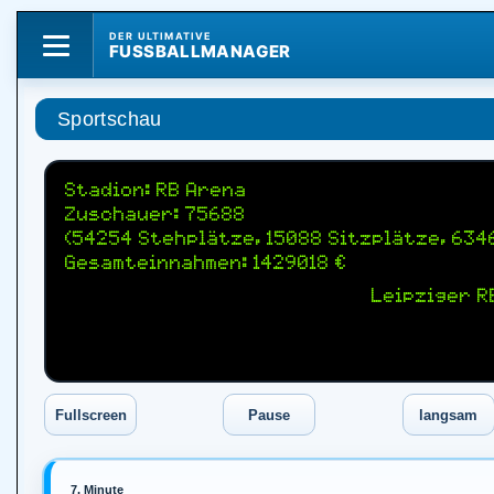
DER ULTIMATIVE
FUSSBALLMANAGER
Sportschau
Stadion: RB Arena
Zuschauer: 75688
(54254 Stehplätze, 15088 Sitzplätze, 634
Gesamteinnahmen: 1429018 €
Leipziger R
7. Minute