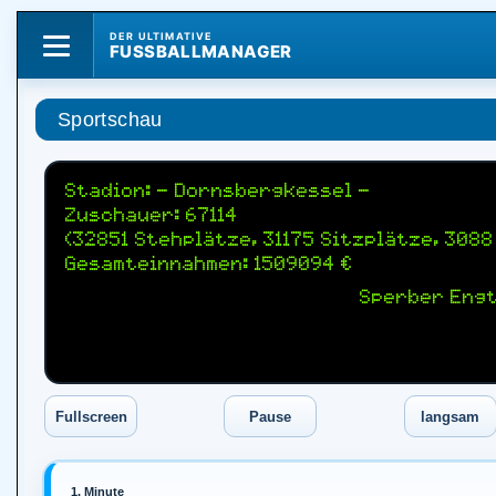
DER ULTIMATIVE
FUSSBALLMANAGER
Sportschau
Stadion: - Dornsbergkessel -
Zuschauer: 67114
(32851 Stehplätze, 31175 Sitzplätze, 308
Gesamteinnahmen: 1509094 €
Sperber Engt
1. Minute